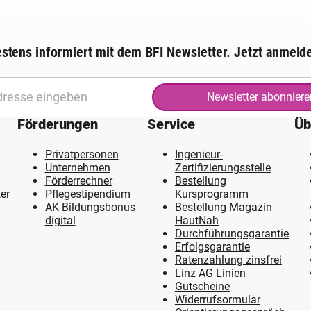
stens informiert mit dem BFI Newsletter. Jetzt anmeld
Newsletter abonniere
Förderungen
Service
Üb
Privatpersonen
Ingenieur-
Unternehmen
Zertifizierungsstelle
Förderrechner
Bestellung
er
Pflegestipendium
Kursprogramm
AK Bildungsbonus
Bestellung Magazin
digital
HautNah
Durchführungsgarantie
Erfolgsgarantie
Ratenzahlung zinsfrei
Linz AG Linien
Gutscheine
Widerrufsormular