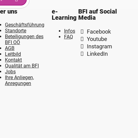
er uns
e-
BFI auf Social
Learning
Media
Geschäftsführung
Standorte
Infos
Facebook
Beteiligungen des
FAQ
Youtube
BFI OÖ
Instagram
AGB
LinkedIn
Leitbild
Kontakt
Qualität am BFI
Jobs
Ihre Anliegen,
Anregungen