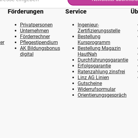
Förderungen
Service
Üb
Privatpersonen
Ingenieur-
Unternehmen
Zertifizierungsstelle
Förderrechner
Bestellung
er
Pflegestipendium
Kursprogramm
AK Bildungsbonus
Bestellung Magazin
digital
HautNah
Durchführungsgarantie
Erfolgsgarantie
Ratenzahlung zinsfrei
Linz AG Linien
Gutscheine
Widerrufsormular
Orientierungsgespräch