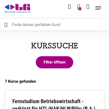
0
KURSSUCHE
7
Kurse gefunden
Fernstudium Betriebswirtschaft -
verkürzt für HTL/HAK/HLW/Bibu (B.A.)