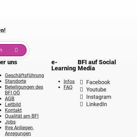
en!
n
er uns
e-
BFI auf Social
Learning
Media
Geschäftsführung
Standorte
Infos
Facebook
Beteiligungen des
FAQ
Youtube
BFI OÖ
Instagram
AGB
LinkedIn
Leitbild
Kontakt
Qualität am BFI
Jobs
Ihre Anliegen,
Anregungen