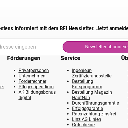
stens informiert mit dem BFI Newsletter. Jetzt anmeld
Newsletter abonniere
Förderungen
Service
Üb
Privatpersonen
Ingenieur-
Unternehmen
Zertifizierungsstelle
Förderrechner
Bestellung
er
Pflegestipendium
Kursprogramm
AK Bildungsbonus
Bestellung Magazin
digital
HautNah
Durchführungsgarantie
Erfolgsgarantie
Ratenzahlung zinsfrei
Linz AG Linien
Gutscheine