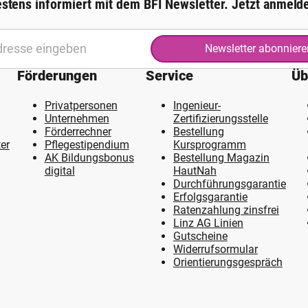
stens informiert mit dem BFI Newsletter. Jetzt anmeld
Newsletter abonniere
Förderungen
Service
Üb
Privatpersonen
Ingenieur-
Unternehmen
Zertifizierungsstelle
Förderrechner
Bestellung
er
Pflegestipendium
Kursprogramm
AK Bildungsbonus
Bestellung Magazin
digital
HautNah
Durchführungsgarantie
Erfolgsgarantie
Ratenzahlung zinsfrei
Linz AG Linien
Gutscheine
Widerrufsormular
Orientierungsgespräch