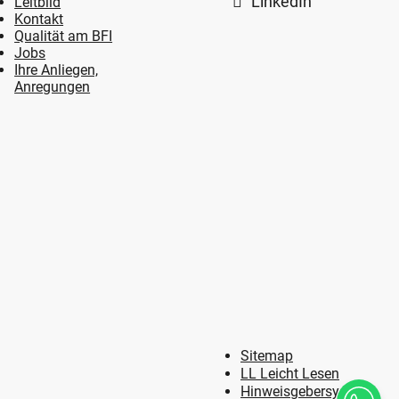
LinkedIn
Leitbild
Kontakt
Qualität am BFI
Jobs
Ihre Anliegen,
Anregungen
Sitemap
LL Leicht Lesen
Hinweisgebersystem