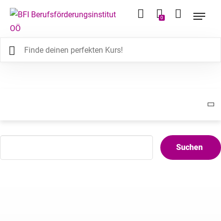
0
Tipp
Sie haben hier die Möglichkeit Kurse über einen
bestimmten Suchbegriff zu suchen. Dabei werden
Suchen
die Kurs-Bezeichnung, der Kurs-Ort sowie diverse
Schlagwörter berücksichtigt.
Verwenden Sie unsere Erweiterte Kurs-Suche, wenn
Sie detailliertere Filter-Kriterien anwenden möchten
(Kursart, Zeitraum, Region, Fachgruppe, etc.)