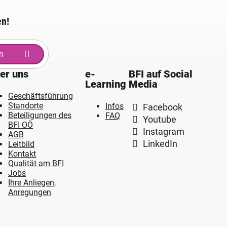
en!
n
er uns
e-
BFI auf Social
Learning
Media
Geschäftsführung
Standorte
Infos
Facebook
Beteiligungen des
FAQ
Youtube
BFI OÖ
Instagram
AGB
LinkedIn
Leitbild
Kontakt
Qualität am BFI
Jobs
Ihre Anliegen,
Anregungen