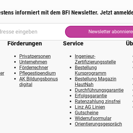
stens informiert mit dem BFI Newsletter. Jetzt anmeld
Newsletter abonniere
Förderungen
Service
Üb
Privatpersonen
Ingenieur-
Unternehmen
Zertifizierungsstelle
Förderrechner
Bestellung
er
Pflegestipendium
Kursprogramm
AK Bildungsbonus
Bestellung Magazin
digital
HautNah
Durchführungsgarantie
Erfolgsgarantie
Ratenzahlung zinsfrei
Linz AG Linien
Gutscheine
Widerrufsormular
Orientierungsgespräch