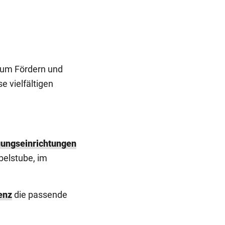
t um Fördern und
e vielfältigen
uungseinrichtungen
belstube, im
enz
die passende