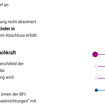
rf an
ung nicht absolviert
inder in
em Abschluss erfüllt.
achkraft
erufsfeld der
die
ng wird
innen der BFI-
seinrichtungen“ mit