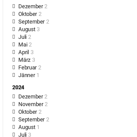
Dezember
2
Oktober
2
September
2
August
3
Juli
2
Mai
2
April
3
März
3
Februar
2
Jänner
1
2024
Dezember
2
November
2
Oktober
2
September
2
August
1
Juli
3