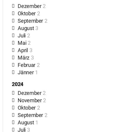
Dezember
2
Oktober
2
September
2
August
3
Juli
2
Mai
2
April
3
März
3
Februar
2
Jänner
1
2024
Dezember
2
November
2
Oktober
2
September
2
August
1
Juli
3