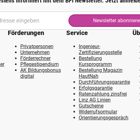
stens informiert mit dem BFI Newsletter. Jetzt anmeld
Newsletter abonniere
Förderungen
Service
Üb
Privatpersonen
Ingenieur-
Unternehmen
Zertifizierungsstelle
Förderrechner
Bestellung
er
Pflegestipendium
Kursprogramm
AK Bildungsbonus
Bestellung Magazin
digital
HautNah
Durchführungsgarantie
Erfolgsgarantie
Ratenzahlung zinsfrei
Linz AG Linien
Gutscheine
Widerrufsormular
Orientierungsgespräch