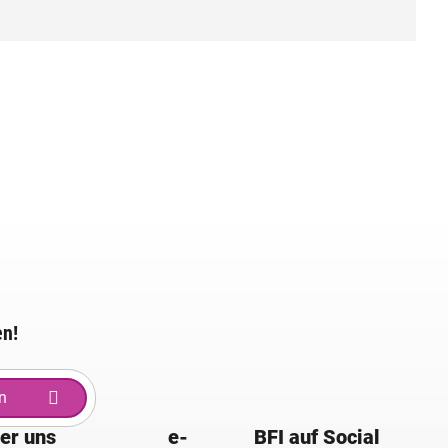
en!
n
er uns
e-
BFI auf Social