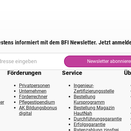
stens informiert mit dem BFI Newsletter. Jetzt anmeld
Newsletter abonniere
Förderungen
Service
Üb
Privatpersonen
Ingenieur-
Unternehmen
Zertifizierungsstelle
Förderrechner
Bestellung
er
Pflegestipendium
Kursprogramm
AK Bildungsbonus
Bestellung Magazin
digital
HautNah
Durchführungsgarantie
Erfolgsgarantie
Ratenzahlung zinsfrei