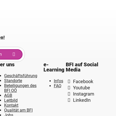
en!
n
er uns
e-
BFI auf Social
Learning
Media
Geschäftsführung
Standorte
Infos
Facebook
Beteiligungen des
FAQ
Youtube
BFI OÖ
Instagram
AGB
LinkedIn
Leitbild
Kontakt
Qualität am BFI
Jobs