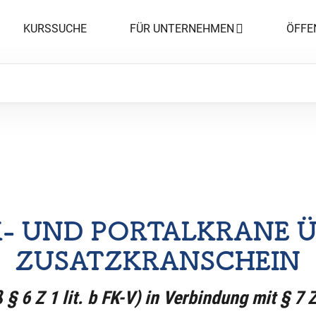
KURSSUCHE
FÜR UNTERNEHMEN
ÖFFE
K- UND PORTALKRANE ÜB
ZUSATZKRANSCHEIN
§ 6 Z 1 lit. b FK-V) in Verbindung mit § 7 