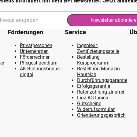
stens informiert mit dem BFI Newsletter. Jetzt anmeld
Newsletter abonniere
Förderungen
Service
Üb
Privatpersonen
Ingenieur-
Unternehmen
Zertifizierungsstelle
Förderrechner
Bestellung
er
Pflegestipendium
Kursprogramm
AK Bildungsbonus
Bestellung Magazin
digital
HautNah
Durchführungsgarantie
Erfolgsgarantie
Ratenzahlung zinsfrei
Linz AG Linien
Gutscheine
Widerrufsormular
Orientierungsgespräch