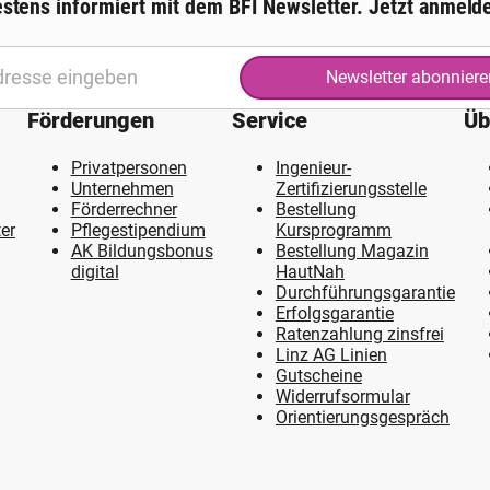
stens informiert mit dem BFI Newsletter. Jetzt anmeld
Newsletter abonniere
Förderungen
Service
Üb
Privatpersonen
Ingenieur-
Unternehmen
Zertifizierungsstelle
Förderrechner
Bestellung
er
Pflegestipendium
Kursprogramm
AK Bildungsbonus
Bestellung Magazin
digital
HautNah
Durchführungsgarantie
Erfolgsgarantie
Ratenzahlung zinsfrei
Linz AG Linien
Gutscheine
Widerrufsormular
Orientierungsgespräch