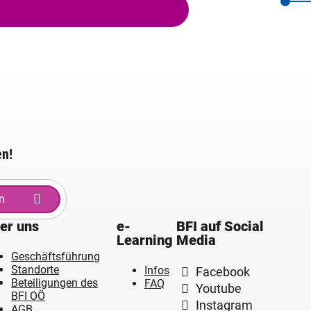
en!
n
er uns
e-
BFI auf Social
Learning
Media
Geschäftsführung
Standorte
Infos
Facebook
Beteiligungen des
FAQ
Youtube
BFI OÖ
Instagram
AGB