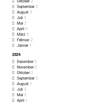
Oktober
2
September
2
August
3
Juli
2
Mai
2
April
3
März
3
Februar
2
Jänner
1
2024
Dezember
2
November
2
Oktober
2
September
2
August
1
Juli
3
Mai
2
April
1